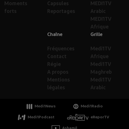
Moments
Capsules
MEDI1TV
forts
Reportages
Arabic
MEDI1TV
Afrique
Chaîne
Grille
Fréquences
Medi1TV
Contact
Afrique
Régie
Medi1TV
A propos
Maghreb
Mentions
Medi1TV
légales
Arabic
Medi1News
Medi1Radio
Medi1Podcast
eReporTV
Ashamil