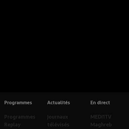
Programmes
Actualités
En direct
Programmes
Journaux
MEDI1TV
Replay
télévisés
Maghreb