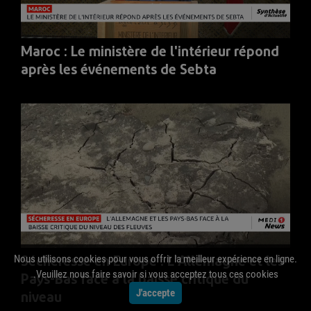
Maroc : Le ministère de l'intérieur répond
après les événements de Sebta
Nous utilisons cookies pour vous offrir la meilleur expérience en ligne.
Sécheresse en Europe : L'Allemagne et les
Veuillez nous faire savoir si vous acceptez tous ces cookies.
Pays-Bas face à la baisse critique du
J'accepte
niveau