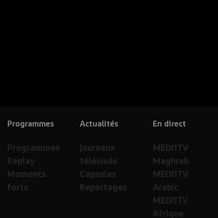
Programmes
Actualités
En direct
Programmes
Journaux
MEDI1TV
Replay
télévisés
Maghreb
Moments
Capsules
MEDI1TV
forts
Reportages
Arabic
MEDI1TV
Afrique