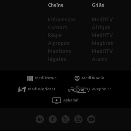
Chaîne
Grille
Fréquences
Medi1TV
Contact
Afrique
Régie
Medi1TV
A propos
Maghreb
Mentions
Medi1TV
légales
Arabic
Medi1News
Medi1Radio
Medi1Podcast
eReporTV
Ashamil