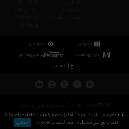
للإعلان
Medi1TV
عن القناة
Maghreb
إشارات قانونية
Medi1TV
Afrique
مدي1نيوز
مدي1راديو
مدي1بودكاست
فيديوهاتكم
الشامل
جميع الحقوق محفوظة - Copyright Medi1TV ©
نستخدم ملفات ارتباط لمنحك أفضل خدمة رقمية. الرجاء أحطنا علما إذا
كنت توافق على تحميل كل هذه الملفات cookies .
موافق
أخبار المغرب