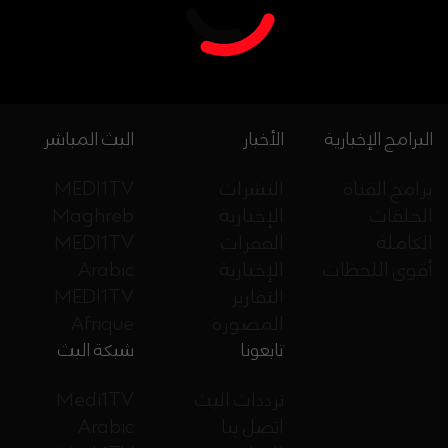
البرامج الإخبارية
الأخبار
البث المباشر
برامج القناة
النشرات
MEDI1TV
الحلقات
الإخبارية
Maghreb
الكاملة
الفقرات
MEDI1TV
أقوى اللحظات
الإخبارية
Arabic
التقارير
MEDI1TV
المصورة
Afrique
تابعونا
شبكة البث
ترددات البث
Medi1TV
اتصل بنا
Arabic