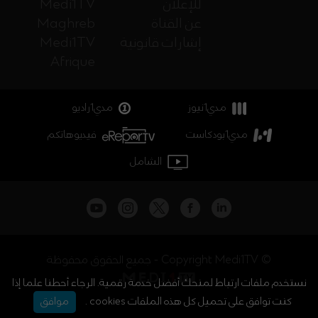
للإعلان
Medi1TV
عن القناة
Maghreb
إشارات قانونية
Medi1TV
Afrique
مدي1نيوز
مدي1راديو
مدي1بودكاست
فيديوهاتكم
الشامل
جميع الحقوق محفوظة - Copyright Medi1TV ©
نستخدم ملفات ارتباط لمنحك أفضل خدمة رقمية. الرجاء أحطنا علما إذا
كنت توافق على تحميل كل هذه الملفات cookies .
موافق
أخبار المغرب