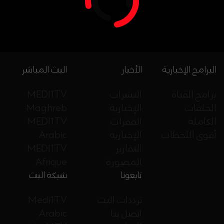
البرامج الإخبارية
الأخبار
البث المباشر
برامج القناة
النشرات
MEDI1TV
الحلقات
الإخبارية
Maghreb
الكاملة
الفقرات
MEDI1TV
أقوى اللحظات
الإخبارية
Arabic
التقارير
MEDI1TV
المصورة
Afrique
تابعونا
شبكة البث
ترددات البث
Medi1TV
اتصل بنا
Arabic