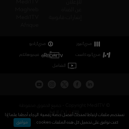
للإعلان
Medi1TV
عن القناة
Maghreb
إشارات قانونية
Medi1TV
Afrique
مدي1نيوز
مدي1راديو
مدي1بودكاست
فيديوهاتكم
الشامل
جميع الحقوق محفوظة - Copyright Medi1TV ©
نستخدم ملفات ارتباط لمنحك أفضل خدمة رقمية. الرجاء أحطنا علما إذا
كنت توافق على تحميل كل هذه الملفات cookies .
موافق
أخبار المغرب