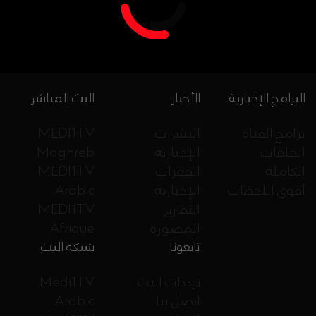
البرامج الإخبارية
الأخبار
البث المباشر
برامج القناة
النشرات
MEDI1TV
الحلقات
الإخبارية
Maghreb
الكاملة
الفقرات
MEDI1TV
أقوى اللحظات
الإخبارية
Arabic
التقارير
MEDI1TV
المصورة
Afrique
تابعونا
شبكة البث
ترددات البث
Medi1TV
اتصل بنا
Arabic