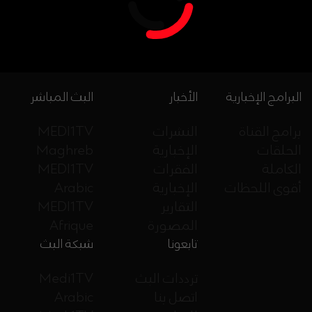
البرامج الإخبارية
الأخبار
البث المباشر
برامج القناة
النشرات
MEDI1TV
الحلقات
الإخبارية
Maghreb
الكاملة
الفقرات
MEDI1TV
أقوى اللحظات
الإخبارية
Arabic
التقارير
MEDI1TV
المصورة
Afrique
تابعونا
شبكة البث
ترددات البث
Medi1TV
اتصل بنا
Arabic