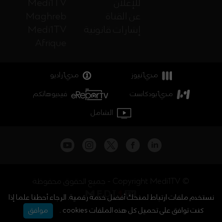
للإعلان
Medi1TV
عن القناة
Maghreb
إشارات قانونية
Medi1TV
Afrique
مدي1نيوز
مدي1راديو
مدي1بودكاست
فيديوهاتكم
الشامل
جميع الحقوق محفوظة - Copyright Medi1TV ©
نستخدم ملفات ارتباط لمنحك أفضل خدمة رقمية. الرجاء أحطنا علما إذا
كنت توافق على تحميل كل هذه الملفات cookies .
موافق
أخبار المغرب