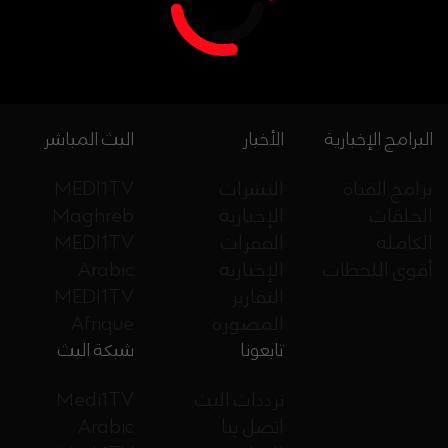
البرامج الإخبارية
الأخبار
البث المباشر
برامج القناة
النشرات
MEDI1TV
الحلقات
الإخبارية
Maghreb
الكاملة
الفقرات
MEDI1TV
أقوى اللحظات
الإخبارية
Arabic
التقارير
MEDI1TV
المصورة
Afrique
تابعونا
شبكة البث
ترددات البث
Medi1TV
اتصل بنا
Arabic