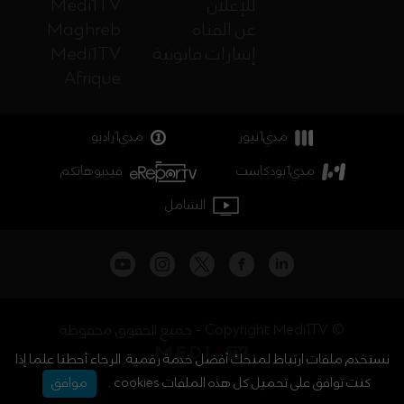
للإعلان
Medi1TV
عن القناة
Maghreb
إشارات قانونية
Medi1TV
Afrique
مدي1نيوز
مدي1راديو
مدي1بودكاست
فيديوهاتكم
الشامل
جميع الحقوق محفوظة - Copyright Medi1TV ©
نستخدم ملفات ارتباط لمنحك أفضل خدمة رقمية. الرجاء أحطنا علما إذا
كنت توافق على تحميل كل هذه الملفات cookies .
موافق
أخبار المغرب