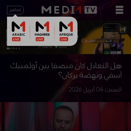
مباشر
هل التعادل كان منصفا بين أولمبيك
آسفي ونهضة بركان؟
السبت 04 أبريل 2026