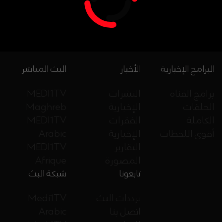
البرامج الإخبارية
الأخبار
البث المباشر
برامج القناة
النشرات
MEDI1TV
الحلقات
الإخبارية
Maghreb
الكاملة
الفقرات
MEDI1TV
أقوى اللحظات
الإخبارية
Arabic
التقارير
MEDI1TV
المصورة
Afrique
تابعونا
شبكة البث
ترددات البث
Medi1TV
اتصل بنا
Arabic