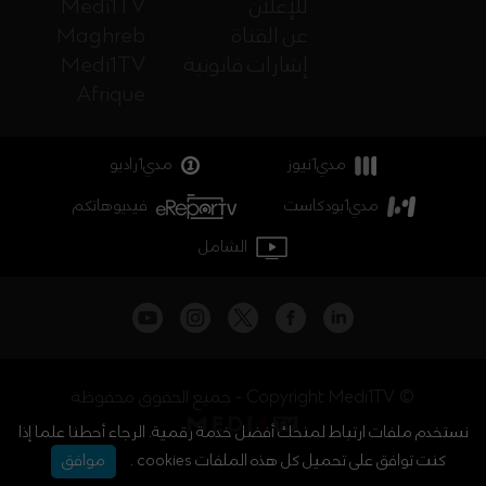
للإعلان
Medi1TV
عن القناة
Maghreb
إشارات قانونية
Medi1TV
Afrique
مدي1نيوز
مدي1راديو
مدي1بودكاست
فيديوهاتكم
الشامل
جميع الحقوق محفوظة - Copyright Medi1TV ©
نستخدم ملفات ارتباط لمنحك أفضل خدمة رقمية. الرجاء أحطنا علما إذا
كنت توافق على تحميل كل هذه الملفات cookies .
موافق
أخبار المغرب