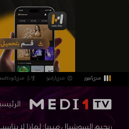
مدي1نيوز
مدي1راديو
مدي1بودكاست
الرئيسي
ريجيم السوشيال ميديا: لماذا لا يناس