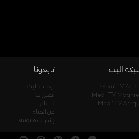
كة البث
تابعونا
Medi1TV Arab
ترددات البث
Medi1TV Maghr
اتصل بنا
Medi1TV Afriq
للإعلان
عن القناة
إشارات قانونية