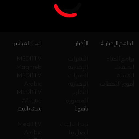
البرامج الإخبارية
الأخبار
البث المباشر
برامج القناة
النشرات
MEDI1TV
الحلقات
الإخبارية
Maghreb
الكاملة
الفقرات
MEDI1TV
أقوى اللحظات
الإخبارية
Arabic
التقارير
MEDI1TV
المصورة
Afrique
تابعونا
شبكة البث
ترددات البث
Medi1TV
اتصل بنا
Arabic