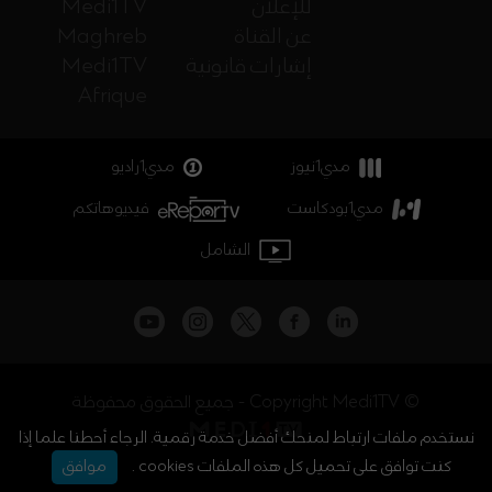
للإعلان
Medi1TV
عن القناة
Maghreb
إشارات قانونية
Medi1TV
Afrique
مدي1نيوز
مدي1راديو
مدي1بودكاست
فيديوهاتكم
الشامل
جميع الحقوق محفوظة - Copyright Medi1TV ©
نستخدم ملفات ارتباط لمنحك أفضل خدمة رقمية. الرجاء أحطنا علما إذا
كنت توافق على تحميل كل هذه الملفات cookies .
موافق
أخبار المغرب