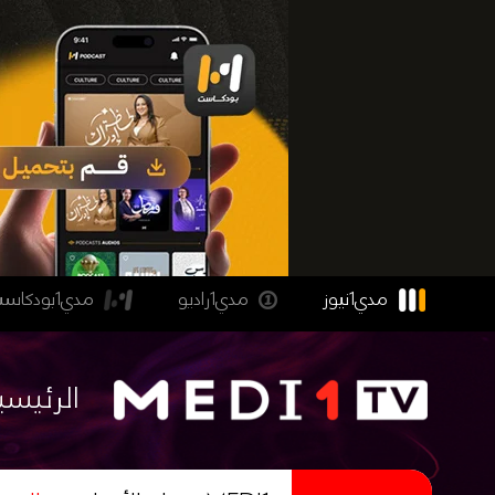
مدي1نيوز
مدي1راديو
مدي1بودكاست
الرئيسي