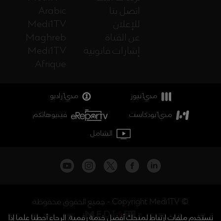
اتصل بنا
Arabic
للإعلان
Medi1TV
عن القناة
Maghreb
إشارات قانونية
Medi1TV
Afrique
مدي1نيوز
مدي1راديو
مدي1بودكاست
فيديوهاتكم
الشامل
جميع الحقوق محفوظة - Copyright Medi1TV ©
نستخدم ملفات ارتباط لمنحك أفضل خدمة رقمية. الرجاء أحطنا علما إذا