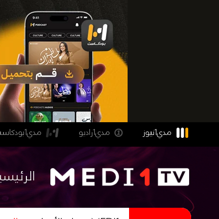
مدي1نيوز
مدي1راديو
مدي1بودكاست
الرئيسي