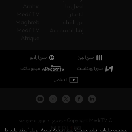
اتصل بنا
Arabic
للإعلان
Medi1TV
عن القناة
Maghreb
إشارات قانونية
Medi1TV
Afrique
مدي1نيوز
مدي1راديو
مدي1بودكاست
فيديوهاتكم
الشامل
جميع الحقوق محفوظة - Copyright Medi1TV ©
نستخدم ملفات ارتباط لمنحك أفضل خدمة رقمية. الرجاء أحطنا علما إذا