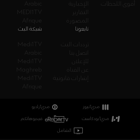
أقوى اللحظات
الإخبارية
Arabic
التقارير
MEDI1TV
المصورة
Afrique
تابعونا
شبكة البث
ترددات البث
Medi1TV
اتصل بنا
Arabic
للإعلان
Medi1TV
عن القناة
Maghreb
إشارات قانونية
Medi1TV
Afrique
مدي1نيوز
مدي1راديو
مدي1بودكاست
فيديوهاتكم
الشامل