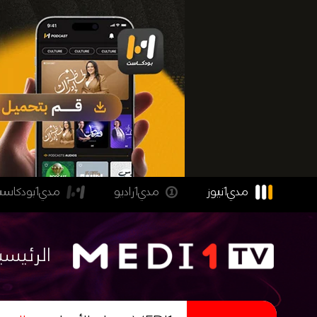
مدي1نيوز
مدي1راديو
مدي1بودكاست
الرئيسي