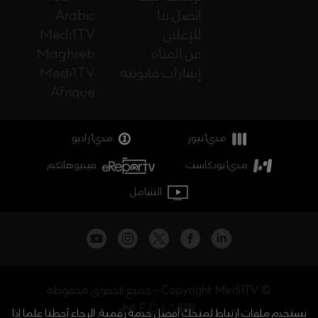
اتصل بنا
Arabic
للإعلان
Medi1TV
عن القناة
Maghreb
إشارات قانونية
Medi1TV
Afrique
مدي1نيوز
مدي1راديو
مدي1بودكاست
فيديوهاتكم
الشامل
جميع الحقوق محفوظة - Copyright Medi1TV ©
نستخدم ملفات ارتباط لمنحك أفضل خدمة رقمية. الرجاء أحطنا علما إذا