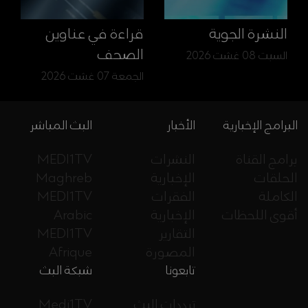
النشرة الجوية
قراءة في عناوين
الصحف
السبت 08 غشت 2026
الجمعة 07 غشت 2026
البرامج الإخبارية
الأخبار
البث المباشر
برامج القناة
النشرات
MEDI1TV
الحلقات
الإخبارية
Maghreb
الكاملة
الفقرات
MEDI1TV
أقوى اللحظات
الإخبارية
Arabic
التقارير
MEDI1TV
المصورة
Afrique
تابعونا
شبكة البث
ترددات البث
Medi1TV