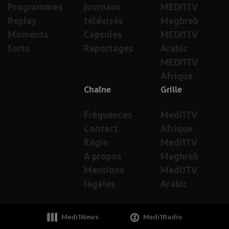
Programmes
Journaux
MEDI1TV
Replay
télévisés
Maghreb
Moments
Capsules
MEDI1TV
forts
Reportages
Arabic
MEDI1TV
Afrique
Chaîne
Grille
Fréquences
Medi1TV
Contact
Afrique
Régie
Medi1TV
A propos
Maghreb
Mentions
Medi1TV
légales
Arabic
Medi1News
Medi1Radio