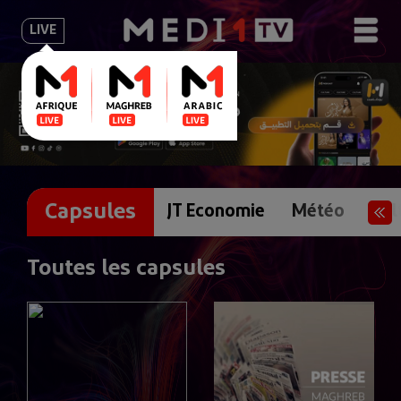
LIVE
Capsules
JT Economie
Météo
Cul
Toutes les capsules