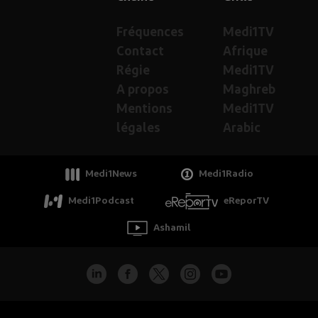
Fréquences
Medi1TV
Contact
Afrique
Régie
Medi1TV
A propos
Maghreb
Mentions
Medi1TV
légales
Arabic
Medi1News
Medi1Radio
Medi1Podcast
eReporTV
Ashamil