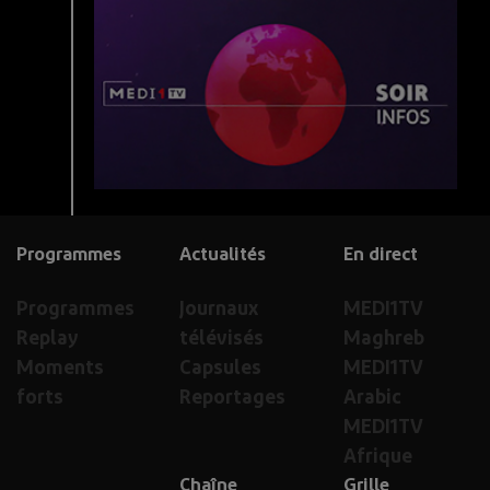
Programmes
Actualités
En direct
Programmes
Journaux
MEDI1TV
Replay
télévisés
Maghreb
Moments
Capsules
MEDI1TV
forts
Reportages
Arabic
MEDI1TV
Afrique
Chaîne
Grille