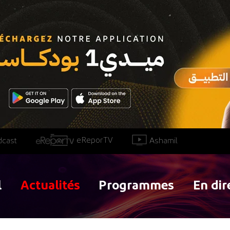
eReporTV
Ashamil
dcast
l
Actualités
Programmes
En dir