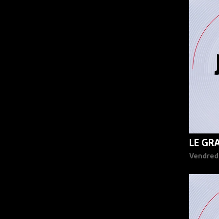
90%
LE GR
Vendred