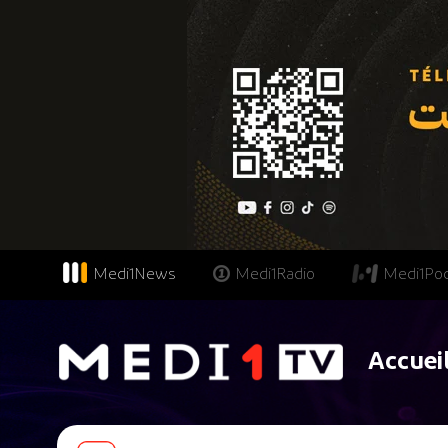
Medi1News
Medi1Radio
Medi1Po
Accuei