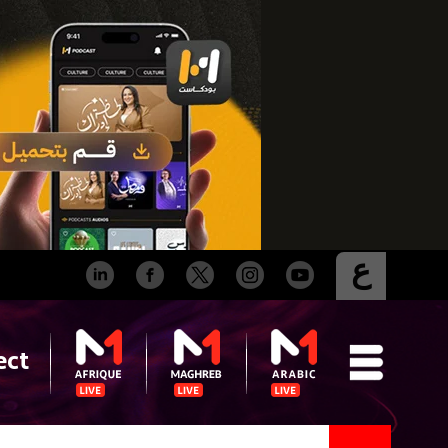
ع
ect