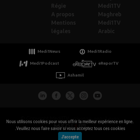
Régie
Medi1TV
A propos
Maghreb
Mentions
Medi1TV
légales
Arabic
Medi1News
Medi1Radio
Medi1Podcast
eReporTV
Ashamil
جميع الحقوق محفوظة - Copyright Medi1TV ©
Nous utilisons cookies pour vous offrir la meilleur expérience en ligne.
Veuillez nous faire savoir si vous acceptez tous ces cookies.
J'accepte