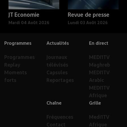
JT Economie
Revue de presse
Mardi 04 Août 2026
Lundi 03 Août 2026
Programmes
Actualités
En direct
Programmes
Journaux
MEDI1TV
Replay
télévisés
Maghreb
Moments
Capsules
MEDI1TV
forts
Reportages
Arabic
MEDI1TV
Afrique
Chaîne
Grille
Fréquences
Medi1TV
Contact
Afrique