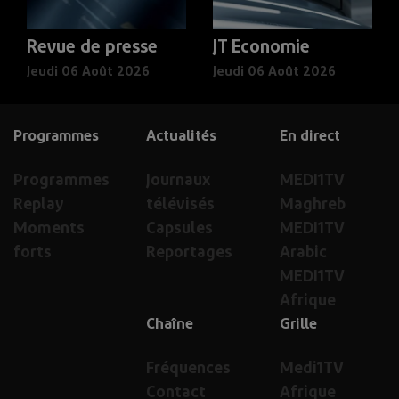
Revue de presse
JT Economie
Jeudi 06 Août 2026
Jeudi 06 Août 2026
Programmes
Actualités
En direct
Programmes
Journaux
MEDI1TV
Replay
télévisés
Maghreb
Moments
Capsules
MEDI1TV
forts
Reportages
Arabic
MEDI1TV
Afrique
Chaîne
Grille
Fréquences
Medi1TV
Contact
Afrique