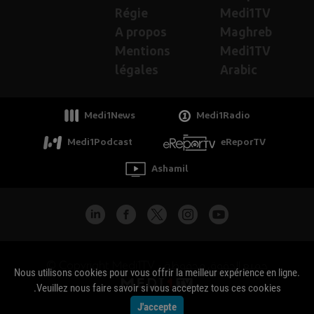
Régie
Medi1TV
A propos
Maghreb
Mentions
Medi1TV
légales
Arabic
Medi1News
Medi1Radio
Medi1Podcast
eReporTV
Ashamil
جميع الحقوق محفوظة - Copyright Medi1TV ©
Nous utilisons cookies pour vous offrir la meilleur expérience en ligne.
Veuillez nous faire savoir si vous acceptez tous ces cookies.
J'accepte