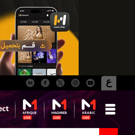
ع
ect