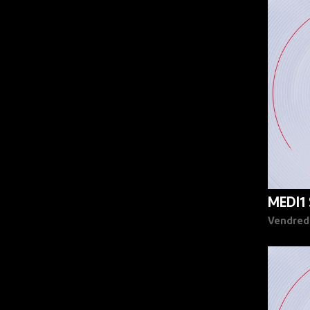
90%
MEDI1
Vendred