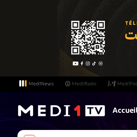
Medi1News
Medi1Radio
Medi1Po
Accuei