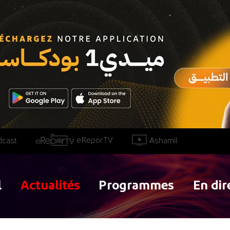
eReporTV
Ashamil
dcast
l
Actualités
Programmes
En dir