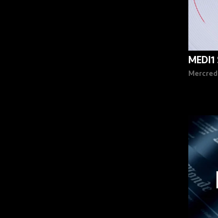
MEDI1
Mercred