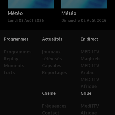
Météo
Météo
Lundi 03 Août 2026
Dimanche 02 Août 2026
Programmes
Actualités
En direct
Programmes
Journaux
MEDI1TV
Replay
télévisés
Maghreb
Moments
Capsules
MEDI1TV
forts
Reportages
Arabic
MEDI1TV
Afrique
Chaîne
Grille
Fréquences
Medi1TV
Contact
Afrique