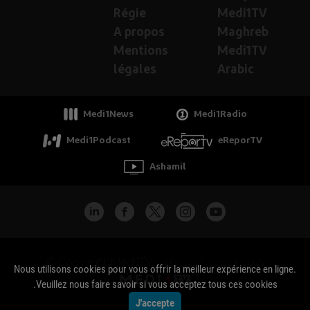
Régie
Medi1TV
A propos
Maghreb
Mentions
Medi1TV
légales
Arabic
Medi1News
Medi1Radio
Medi1Podcast
eReporTV
Ashamil
جميع الحقوق محفوظة - Copyright Medi1TV ©
Nous utilisons cookies pour vous offrir la meilleur expérience en ligne.
Veuillez nous faire savoir si vous acceptez tous ces cookies.
J'accepte