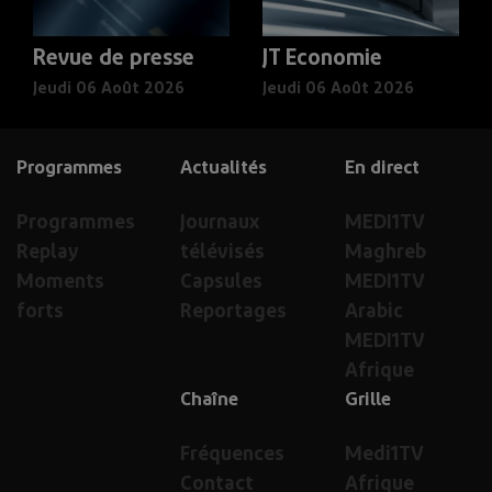
Revue de presse
JT Economie
Jeudi 06 Août 2026
Jeudi 06 Août 2026
Programmes
Actualités
En direct
Programmes
Journaux
MEDI1TV
Replay
télévisés
Maghreb
Moments
Capsules
MEDI1TV
forts
Reportages
Arabic
MEDI1TV
Afrique
Chaîne
Grille
Fréquences
Medi1TV
Contact
Afrique