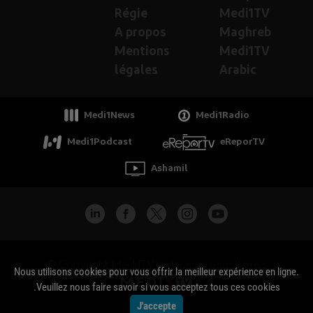
Régie
Medi1TV
A propos
Maghreb
Mentions
Medi1TV
légales
Arabic
Medi1News
Medi1Radio
Medi1Podcast
eReporTV
Ashamil
جميع الحقوق محفوظة - Copyright Medi1TV ©
Nous utilisons cookies pour vous offrir la meilleur expérience en ligne.
Veuillez nous faire savoir si vous acceptez tous ces cookies.
J'accepte