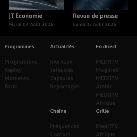
JT Economie
Revue de presse
Mardi 04 Août 2026
Lundi 03 Août 2026
Programmes
Actualités
En direct
Programmes
Journaux
MEDI1TV
Replay
télévisés
Maghreb
Moments
Capsules
MEDI1TV
forts
Reportages
Arabic
MEDI1TV
Afrique
Chaîne
Grille
Fréquences
Medi1TV
Contact
Afrique