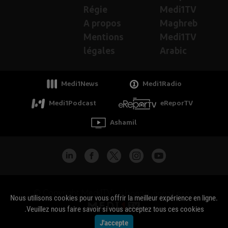
Régie
Medi1TV
A propos
Maghreb
Mentions
Medi1TV
légales
Arabic
Medi1News
Medi1Radio
Medi1Podcast
eReporTV
Ashamil
جميع الحقوق محفوظة - Copyright Medi1TV ©
Nous utilisons cookies pour vous offrir la meilleur expérience en ligne.
Veuillez nous faire savoir si vous acceptez tous ces cookies.
J'accepte