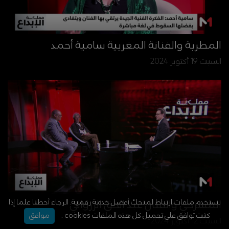
المطربة والفنانة المغربية سامية أحمد
السبت 19 أكتوبر 2024
نستخدم ملفات ارتباط لمنحك أفضل خدمة رقمية. الرجاء أحطنا علما إذا
المسرحي والفنان عبد الحق الزروالي
كنت توافق على تحميل كل هذه الملفات cookies .
موافق
السبت 12 أكتوبر 2024