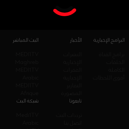
البرامج الإخبارية
الأخبار
البث المباشر
برامج القناة
النشرات
MEDI1TV
الحلقات
الإخبارية
Maghreb
الكاملة
الفقرات
MEDI1TV
أقوى اللحظات
الإخبارية
Arabic
التقارير
MEDI1TV
المصورة
Afrique
تابعونا
شبكة البث
ترددات البث
Medi1TV
اتصل بنا
Arabic