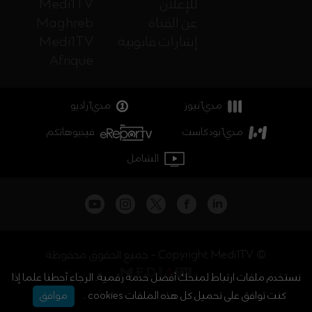
للإعلان
Medi1TV
عن القناة
Maghreb
إشارات قانونية
Medi1TV
Afrique
مدي1نيوز
مدي1راديو
مدي1بودكاست
فيديوهاتكم
الشامل
جميع الحقوق محفوظة - Copyright Medi1TV ©
نستخدم ملفات ارتباط لمنحك أفضل خدمة رقمية. الرجاء أحطنا علما إذا
كنت توافق على تحميل كل هذه الملفات cookies .
موافق
أخبار المغرب