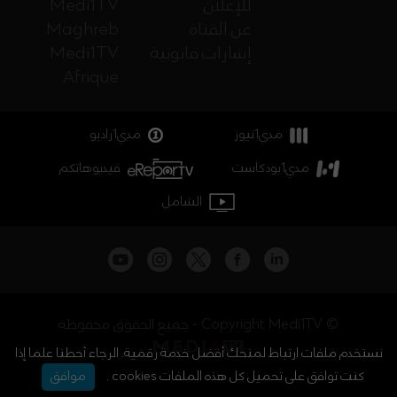
للإعلان
Medi1TV
عن القناة
Maghreb
إشارات قانونية
Medi1TV
Afrique
مدي1نيوز
مدي1راديو
مدي1بودكاست
فيديوهاتكم
الشامل
جميع الحقوق محفوظة - Copyright Medi1TV ©
نستخدم ملفات ارتباط لمنحك أفضل خدمة رقمية. الرجاء أحطنا علما إذا
كنت توافق على تحميل كل هذه الملفات cookies .
موافق
أخبار المغرب