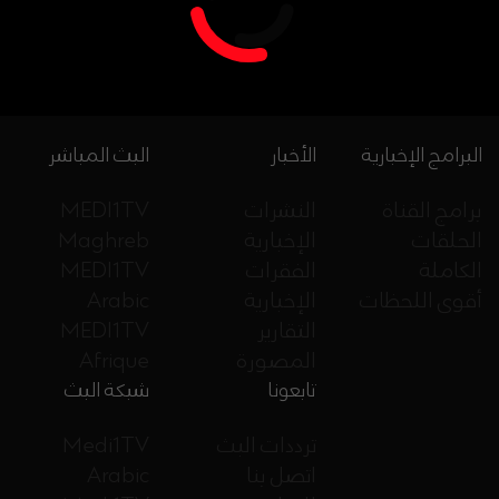
البرامج الإخبارية
الأخبار
البث المباشر
برامج القناة
النشرات
MEDI1TV
الحلقات
الإخبارية
Maghreb
الكاملة
الفقرات
MEDI1TV
أقوى اللحظات
الإخبارية
Arabic
التقارير
MEDI1TV
المصورة
Afrique
تابعونا
شبكة البث
ترددات البث
Medi1TV
اتصل بنا
Arabic