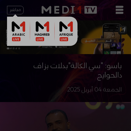
مباشر
باسو: "سي الكالة"بدلات بزاف
دالحوايج
الجمعة 04 أبريل 2025