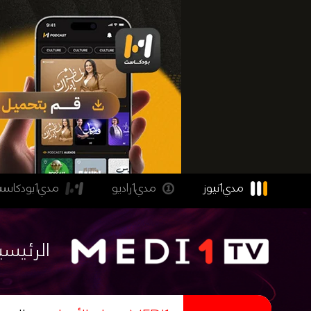
مدي1نيوز
مدي1راديو
مدي1بودكاست
الرئيسي