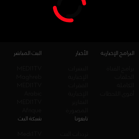
البرامج الإخبارية
الأخبار
البث المباشر
برامج القناة
النشرات
MEDI1TV
الحلقات
الإخبارية
Maghreb
الكاملة
الفقرات
MEDI1TV
أقوى اللحظات
الإخبارية
Arabic
التقارير
MEDI1TV
المصورة
Afrique
تابعونا
شبكة البث
ترددات البث
Medi1TV