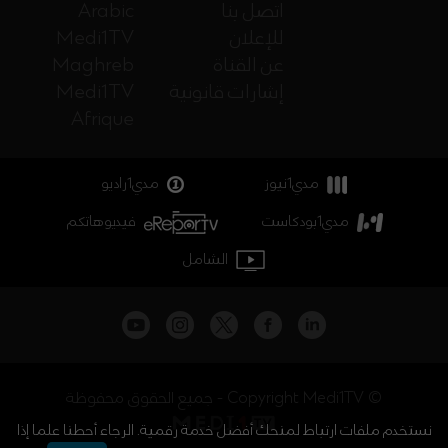
اتصل بنا
Arabic
للإعلان
Medi1TV
عن القناة
Maghreb
إشارات قانونية
Medi1TV
Afrique
مدي1نيوز
مدي1راديو
مدي1بودكاست
فيديوهاتكم
الشامل
جميع الحقوق محفوظة - Copyright Medi1TV ©
نستخدم ملفات ارتباط لمنحك أفضل خدمة رقمية. الرجاء أحطنا علما إذا