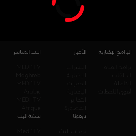
البرامج الإخبارية
الأخبار
البث المباشر
برامج القناة
النشرات
MEDI1TV
الحلقات
الإخبارية
Maghreb
الكاملة
الفقرات
MEDI1TV
أقوى اللحظات
الإخبارية
Arabic
التقارير
MEDI1TV
المصورة
Afrique
تابعونا
شبكة البث
ترددات البث
Medi1TV