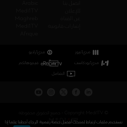
اتصل بنا
Arabic
للإعلان
Medi1TV
عن القناة
Maghreb
إشارات قانونية
Medi1TV
Afrique
مدي1نيوز
مدي1راديو
مدي1بودكاست
فيديوهاتكم
الشامل
جميع الحقوق محفوظة - Copyright Medi1TV ©
نستخدم ملفات ارتباط لمنحك أفضل خدمة رقمية. الرجاء أحطنا علما إذا