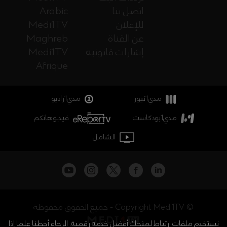
اتصل بنا
Arabic
للإعلان
Medi1TV
عن القناة
Maghreb
إشارات قانونية
Medi1TV
Afrique
مدي1نيوز
مدي1راديو
مدي1بودكاست
فيديوهاتكم
الشامل
جميع الحقوق محفوظة - Copyright Medi1TV ©
نستخدم ملفات ارتباط لمنحك أفضل خدمة رقمية. الرجاء أحطنا علما إذا