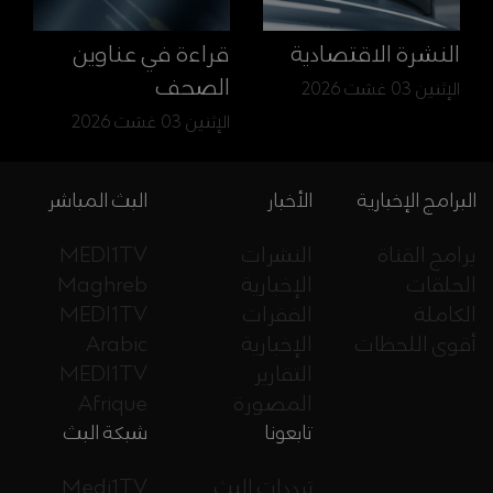
النشرة الاقتصادية
قراءة في عناوين
الصحف
الإثنين 03 غشت 2026
الإثنين 03 غشت 2026
البرامج الإخبارية
الأخبار
البث المباشر
برامج القناة
النشرات
MEDI1TV
الحلقات
الإخبارية
Maghreb
الكاملة
الفقرات
MEDI1TV
أقوى اللحظات
الإخبارية
Arabic
التقارير
MEDI1TV
المصورة
Afrique
تابعونا
شبكة البث
ترددات البث
Medi1TV