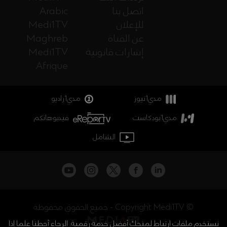
اتصل بنا
Arabic
للإعلان
Medi1TV
عن القناة
Maghreb
إشارات قانونية
Medi1TV
Afrique
مدي1نيوز
مدي1راديو
مدي1بودكاست
فيديوهاتكم
الشامل
جميع الحقوق محفوظة - Copyright Medi1TV ©
نستخدم ملفات ارتباط لمنحك أفضل خدمة رقمية. الرجاء أحطنا علما إذا