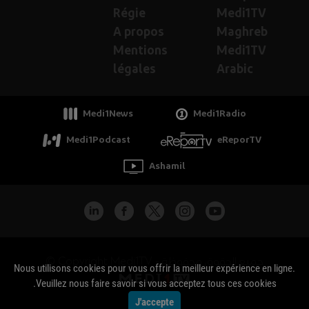
Régie
Medi1TV
A propos
Maghreb
Mentions
Medi1TV
légales
Arabic
Medi1News
Medi1Radio
Medi1Podcast
eReporTV
Ashamil
جميع الحقوق محفوظة - Copyright Medi1TV ©
Nous utilisons cookies pour vous offrir la meilleur expérience en ligne.
Veuillez nous faire savoir si vous acceptez tous ces cookies.
J'accepte