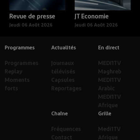
Revue de presse
JT Economie
Jeudi 06 Août 2026
Jeudi 06 Août 2026
Programmes
Actualités
En direct
Programmes
Journaux
MEDI1TV
Replay
télévisés
Maghreb
Moments
Capsules
MEDI1TV
forts
Reportages
Arabic
MEDI1TV
Afrique
Chaîne
Grille
Fréquences
Medi1TV
Contact
Afrique