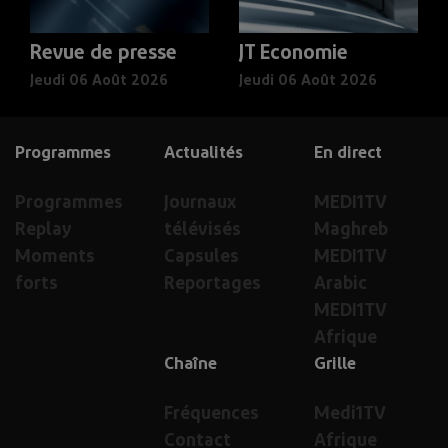
Revue de presse
JT Economie
Jeudi 06 Août 2026
Jeudi 06 Août 2026
Programmes
Actualités
En direct
Programmes
Journaux
MEDI1TV
Replay
télévisés
Maghreb
Moments
Capsules
MEDI1TV
forts
Reportages
Arabic
MEDI1TV
Afrique
Chaîne
Grille
Fréquences
Medi1TV
Contact
Afrique