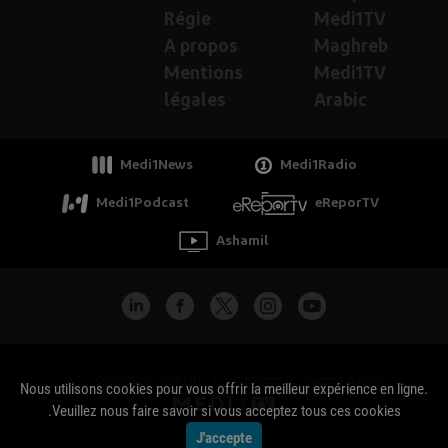
Régie
Medi1TV
A propos
Maghreb
Mentions
Medi1TV
légales
Arabic
Medi1News
Medi1Radio
Medi1Podcast
eReporTV
Ashamil
جميع الحقوق محفوظة - Copyright Medi1TV ©
Nous utilisons cookies pour vous offrir la meilleur expérience en ligne.
Veuillez nous faire savoir si vous acceptez tous ces cookies.
J'accepte