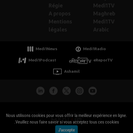
Régie
Medi1TV
A propos
Maghreb
Mentions
Medi1TV
légales
Arabic
Medi1News
Medi1Radio
Medi1Podcast
eReporTV
Ashamil
جميع الحقوق محفوظة - Copyright Medi1TV ©
Nous utilisons cookies pour vous offrir la meilleur expérience en ligne.
Veuillez nous faire savoir si vous acceptez tous ces cookies.
J'accepte