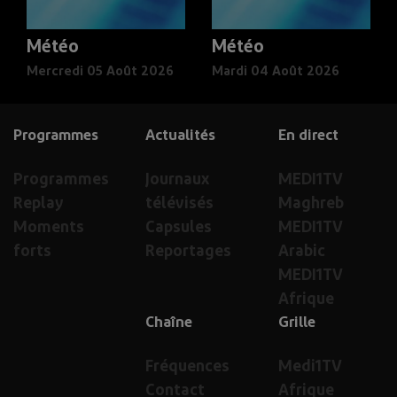
Météo
Météo
Mercredi 05 Août 2026
Mardi 04 Août 2026
Programmes
Actualités
En direct
Programmes
Journaux
MEDI1TV
Replay
télévisés
Maghreb
Moments
Capsules
MEDI1TV
forts
Reportages
Arabic
MEDI1TV
Afrique
Chaîne
Grille
Fréquences
Medi1TV
Contact
Afrique